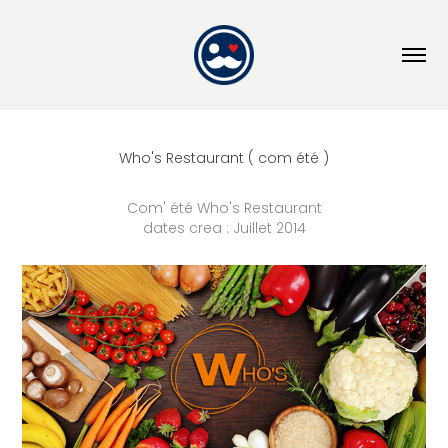
Who's Restaurant ( com été )
Com' été Who's Restaurant
dates crea : Juillet 2014